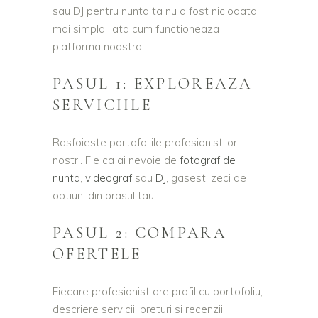
sau DJ pentru nunta ta nu a fost niciodata
mai simpla. Iata cum functioneaza
platforma noastra:
PASUL 1: EXPLOREAZA
SERVICIILE
Rasfoieste portofoliile profesionistilor
nostri. Fie ca ai nevoie de
fotograf de
nunta
,
videograf
sau
DJ
, gasesti zeci de
optiuni din orasul tau.
PASUL 2: COMPARA
OFERTELE
Fiecare profesionist are profil cu portofoliu,
descriere servicii, preturi si recenzii.