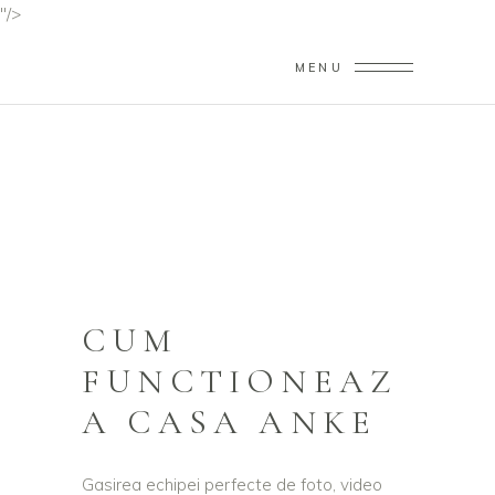
"/>
MENU
CUM FUNCTIONEAZA
CASA ANKE
Home
/
Cum Functioneaza Casa Anke
CUM
FUNCTIONEAZ
A CASA ANKE
Gasirea echipei perfecte de foto, video