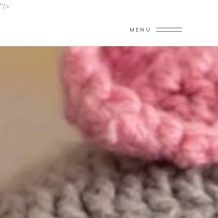
"/>
MENU