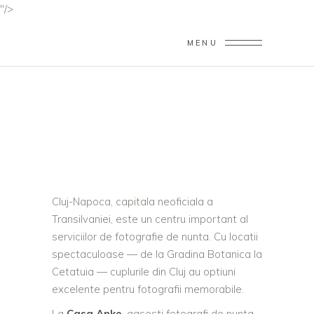
"/>
MENU
FOTOGRAF NUNTA
CLUJ — ECHIPE
PROFESIONISTE 2026
Home
/
Fotograf Nunta Cluj — Echipe Profesioniste
2026
Cluj-Napoca, capitala neoficiala a
Transilvaniei, este un centru important al
serviciilor de fotografie de nunta. Cu locatii
spectaculoase — de la Gradina Botanica la
Cetatuia — cuplurile din Cluj au optiuni
excelente pentru fotografii memorabile.
La
Casa Anke
, gasesti fotografi de nunta