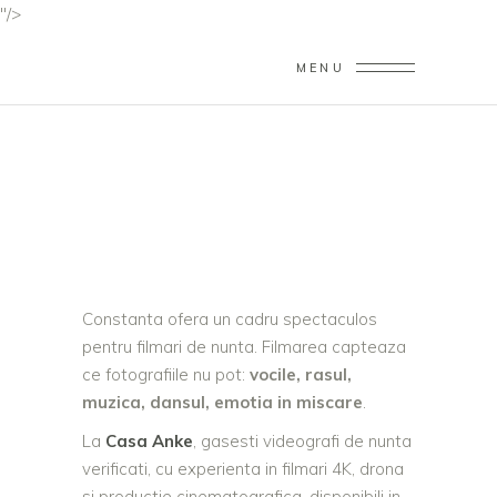
"/>
VIDEOGRAF NUNTA
MENU
CONSTANTA —
FILMARI PE MALUL
MARII 2026
Home
/
Videograf Nunta Constanta — Filmari pe
Malul Marii 2026
Constanta ofera un cadru spectaculos
pentru filmari de nunta. Filmarea capteaza
ce fotografiile nu pot:
vocile, rasul,
muzica, dansul, emotia in miscare
.
La
Casa Anke
, gasesti videografi de nunta
verificati, cu experienta in filmari 4K, drona
si productie cinematografica, disponibili in