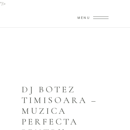
"/>
MENU
DJ BOTEZ TIMISOARA
Home
/
DJ Botez Timisoara
DJ BOTEZ
TIMISOARA –
MUZICA
PERFECTA