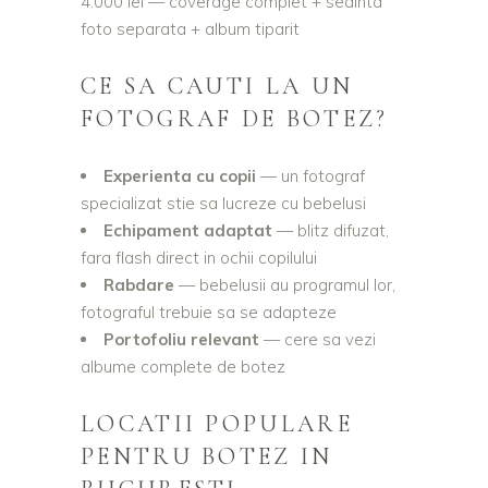
4.000 lei — coverage complet + sedinta
foto separata + album tiparit
CE SA CAUTI LA UN
FOTOGRAF DE BOTEZ?
Experienta cu copii
— un fotograf
specializat stie sa lucreze cu bebelusi
Echipament adaptat
— blitz difuzat,
fara flash direct in ochii copilului
Rabdare
— bebelusii au programul lor,
fotograful trebuie sa se adapteze
Portofoliu relevant
— cere sa vezi
albume complete de botez
LOCATII POPULARE
PENTRU BOTEZ IN