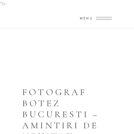
"/>
MENU
FOTOGRAF BOTEZ
BUCURESTI
Home
/
Fotograf Botez Bucuresti
FOTOGRAF
BOTEZ
BUCURESTI –
AMINTIRI DE