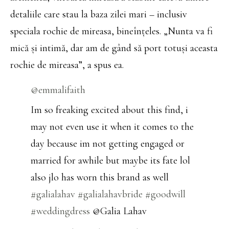
detaliile care stau la baza zilei mari – inclusiv
speciala rochie de mireasa, bineînțeles. „Nunta va fi
mică și intimă, dar am de gând să port totuși aceasta
rochie de mireasa”, a spus ea.
@emmalifaith
Im so freaking excited about this find, i
may not even use it when it comes to the
day because im not getting engaged or
married for awhile but maybe its fate lol
also jlo has worn this brand as well
#galialahav
#galialahavbride
#goodwill
#weddingdress
@Galia Lahav