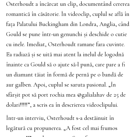
Osterhoudt a încărcat un clip, documentând cererea
romantică în căsătorie. În videoclip, cuplul se află în
fața Palatului Buckingham din Londra, Anglia, când
Gould se pune într-un genunchi și deschide o cutie
cu inele. Imediat, Osterhoudt ramane fara cuvinte.
Ea radiază și se uită mai atent la inelul de logodnă
înainte ca Gould să o ajute să-l pună, care pare a fi
un diamant tăiat în formă de pernă pe o bandă de
aur galben. Apoi, cuplul se saruta pasional. „În
sfârșit pot să port rochia mea @galialahav de 25 de
dolari!!!!!”, a scris ea în descrierea videoclipului.
Într-un interviu, Osterhoudt s-a destăinuit în
legătură cu propunerea. „A fost cel mai frumos