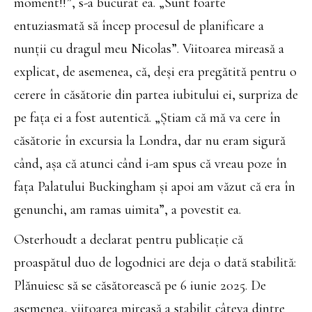
moment!!”, s-a bucurat ea. „Sunt foarte
entuziasmată să încep procesul de planificare a
nunții cu dragul meu Nicolas”. Viitoarea mireasă a
explicat, de asemenea, că, deși era pregătită pentru o
cerere în căsătorie din partea iubitului ei, surpriza de
pe fața ei a fost autentică. „Știam că mă va cere în
căsătorie în excursia la Londra, dar nu eram sigură
când, așa că atunci când i-am spus că vreau poze în
fața Palatului Buckingham și apoi am văzut că era în
genunchi, am ramas uimita”, a povestit ea.
Osterhoudt a declarat pentru publicație că
proaspătul duo de logodnici are deja o dată stabilită:
Plănuiesc să se căsătorească pe 6 iunie 2025. De
asemenea, viitoarea mireasă a stabilit câteva dintre