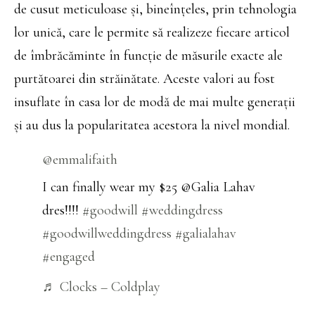
de cusut meticuloase și, bineînțeles, prin tehnologia
lor unică, care le permite să realizeze fiecare articol
de îmbrăcăminte în funcție de măsurile exacte ale
purtătoarei din străinătate. Aceste valori au fost
insuflate în casa lor de modă de mai multe generații
și au dus la popularitatea acestora la nivel mondial.
@emmalifaith
I can finally wear my $25 @Galia Lahav
dres!!!!
#goodwill
#weddingdress
#goodwillweddingdress
#galialahav
#engaged
♬ Clocks – Coldplay