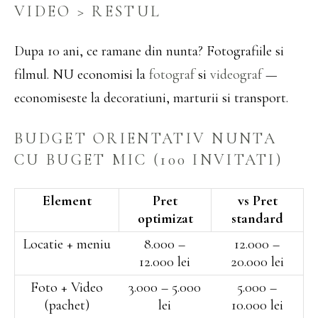
VIDEO > RESTUL
Dupa 10 ani, ce ramane din nunta? Fotografiile si
filmul. NU economisi la
fotograf
si
videograf
—
economiseste la decoratiuni, marturii si transport.
BUDGET ORIENTATIV NUNTA
CU BUGET MIC (100 INVITATI)
Element
Pret
vs Pret
optimizat
standard
Locatie + meniu
8.000 –
12.000 –
12.000 lei
20.000 lei
Foto + Video
3.000 – 5.000
5.000 –
(pachet)
lei
10.000 lei