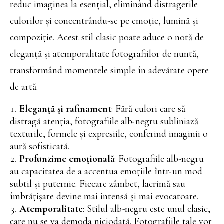
reduc imaginea la esențial, eliminând distragerile
culorilor și concentrându-se pe emoție, lumină și
compoziție. Acest stil clasic poate aduce o notă de
eleganță și atemporalitate fotografiilor de nuntă,
transformând momentele simple în adevărate opere
de artă.
Eleganță și rafinament
: Fără culori care să
distragă atenția, fotografiile alb-negru subliniază
texturile, formele și expresiile, conferind imaginii o
aură sofisticată.
Profunzime emoțională
: Fotografiile alb-negru
au capacitatea de a accentua emoțiile într-un mod
subtil și puternic. Fiecare zâmbet, lacrimă sau
îmbrățișare devine mai intensă și mai evocatoare.
Atemporalitate
: Stilul alb-negru este unul clasic,
care nu se va demoda niciodată. Fotografiile tale vor