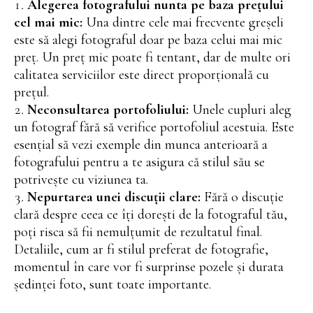
Alegerea fotografului nunta pe baza prețului
cel mai mic:
Una dintre cele mai frecvente greșeli
este să alegi fotograful doar pe baza celui mai mic
preț. Un preț mic poate fi tentant, dar de multe ori
calitatea serviciilor este direct proporțională cu
prețul.
Neconsultarea portofoliului:
Unele cupluri aleg
un fotograf fără să verifice portofoliul acestuia. Este
esențial să vezi exemple din munca anterioară a
fotografului pentru a te asigura că stilul său se
potrivește cu viziunea ta.
Nepurtarea unei discuții clare:
Fără o discuție
clară despre ceea ce îți dorești de la fotograful tău,
poți risca să fii nemulțumit de rezultatul final.
Detaliile, cum ar fi stilul preferat de fotografie,
momentul în care vor fi surprinse pozele și durata
ședinței foto, sunt toate importante.